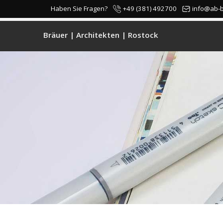
+49 (381) 492700
info@ab-
Haben Sie Fragen?
Bräuer | Architekten | Rostock