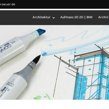
braeuer.de
Architektur
Aufmass 3D 2D | BIM
ArchiC