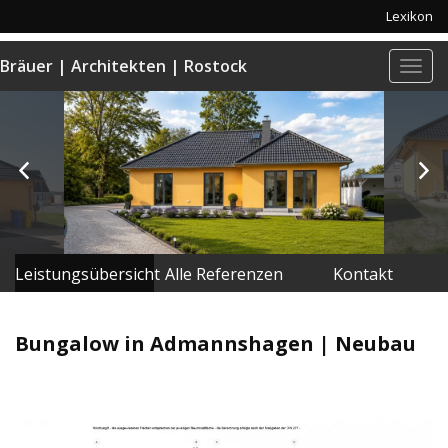
Lexikon
Bräuer | Architekten | Rostock
Navi
anze
Leistungsübersicht
Alle Referenzen
Kontakt
Bungalow in Admannshagen | Neubau